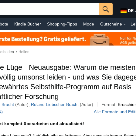
DE
bote
Kindle Bücher
Shopping-Tipps
Mode
Gutscheine
Le
omputer
Drogerie & Körperpflege
Auto & Motorrad
Haustier
B
›
lmethoden
Heilen
se-Lüge - Neuausgabe: Warum die meisten
öllig umsonst leiden - und was Sie dageg
ewährtes Selbsthilfe-Programm auf Basis
ftlicher Forschung
 Bracht
(Autor),
Roland Liebscher-Bracht
(Autor)
Format:
Broschier
Alle Formate und Edi
4)
tzt komplett überarbeitet und aktualisiert!
eine Lüge sein? Natürlich gibt es Arthrose. Aber dass sie immer Schm