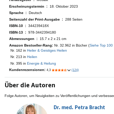
Erscheinungstermin ‏ : ‎
18. Oktober 2023
Sprache ‏ : ‎
Deutsch
Seitenzahl der Print-Ausgabe ‏ : ‎
288 Seiten
ISBN-10 ‏ : ‎
344239418X
ISBN-13 ‏ : ‎
978-3442394180
Abmessungen ‏ : ‎
15.7 x 2 x 21 cm
Amazon Bestseller-Rang:
Nr. 32.962 in Bücher (
Siehe Top 100 
Nr. 162 in
Heiler & Geistiges Heilen
Nr. 213 in
Heilen
Nr. 395 in
Energie & Heilung
Kundenrezensionen:
4,3
(124)
Über die Autoren
Folge Autoren, um Neuigkeiten zu Veröffentlichungen und verbesse
Dr. med. Petra Bracht