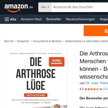
.de
Alle
Amazon Haul
Bestseller
Neuerscheinungen
Ange
Alle
Baumarkt
Games
Spielzeug
Sport & Freizeit
C
Bücher
Kundenservice
›
›
›
Bücher
Ratgeber
Gesundheit & Medizin
Naturmedizin & alternative Hei
Die Arthro
Menschen v
können - B
wissenscha
von
Dr. med. Petra
4,3
(12
Der Bestseller je
Wie kann Arthrose 