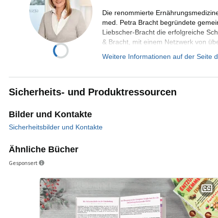
Die renommierte Ernährungsmediziner
med. Petra Bracht begründete geme
Liebscher-Bracht die erfolgreiche Sc
& Bracht, mit einem Netzwerk von üb
deutschsprachigen Raum. Ausgehend
Weitere Informationen auf der Seite 
und -behandlung entwickelten sie, di
Ernährungs- und Entgiftungsmedizin,
Wirtschaftsingenieurwesen studierte 
Sicherheits- und Produktressourcen
Kampfsportler und Schmerzspezialist i
Form der Schmerztherapie und Selbsth
Schmerzmittel oder andere Medikame
Bilder und Kontakte
Sicherheitsbilder und Kontakte
Ähnliche Bücher
Gesponsert