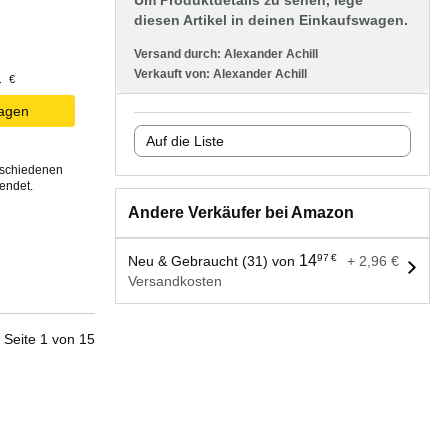
Um Produktdetails zu sehen, lege
diesen Artikel in deinen Einkaufswagen.
Versand durch:
Alexander Achill
Verkauft von:
Alexander Achill
4
€
wagen
Auf die Liste
rschiedenen
endet.
Andere Verkäufer bei Amazon
14
97
€
Neu & Gebraucht (31) von
+ 2,96 €
Versandkosten
Seite
1
von
15