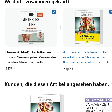
Wird oft zusammen gekauft
+
Dieser Artikel:
Die Arthrose-
Arthrose endlich heilen: Die
Lüge - Neuausgabe: Warum die
revolutionäre Strategie zur
meisten Menschen völlig
Knorpelregeneration nach Dr.
umsonst leiden - und was Sie
Feil - Ernährung & Bewegung
19
99
€
26
00
€
dagegen tun können -
bei Arthrose. SPIEGEL-
Bewährtes Selbsthilfe-
Bestseller
Programm auf Basis
Kunden, die diesen Artikel angesehen haben,
wissenschaftlicher Forschung