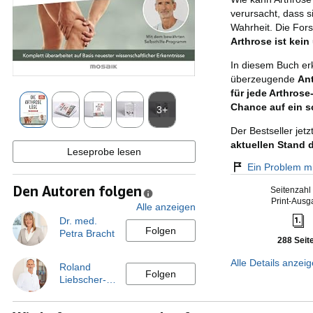
verursacht, dass si
Wahrheit. Die Fors
Arthrose ist kein
In diesem Buch er
überzeugende
Ant
für jede Arthrose
Chance auf ein 
3+
Der Bestseller jetz
aktuellen Stand 
Leseprobe lesen
Ein Problem m
Den Autoren folgen
Seitenzahl
Print-Ausg
Alle anzeigen
Dr. med.
Folgen
Petra Bracht
288 Seit
Alle Details anzei
Roland
Folgen
Liebscher-…