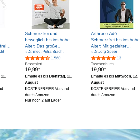
Schmerzfrei und
Arthrose Adé:
beweglich bis ins hohe
Schmerzfrei bis ins hohe
rei
Alter: Das große
Alter: Mit gezielter
cht
Dr. med. Petra Bracht
Dr Jörg Speer
Selbsthilfe-Buch nach der
Ernährung, Bewegung
Liebscher & Bracht-
1.560
und ganzheitlichen
13
Broschiert
Taschenbuch
Methode - Das
Strategien Ihre
19
,
99
19
,
90
€
€
Übungsprogramm für den
Beschwerden lindern un
 11.
Erhalte es bis
Dienstag, 11.
Erhalte es bis
Mittwoch, 12.
ganzen Körper - Der
vital altern.
August
August
SPIEGEL-Bestseller #1
nd
KOSTENFREIER Versand
KOSTENFREIER Versand
durch Amazon
durch Amazon
Nur noch 2 auf Lager