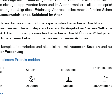
e nicht gestoppt werden kann und im Alter normal ist – all das entsprich
chung bestätigt diese Erfahrung: Arthrose selbst macht oft keine Schm
 unausweichliches Schicksal im Alter
.
klären die bekannten Schmerzspezialisten Liebscher & Bracht warum 
worten auf die wichtigsten Fragen
. Ihr Angebot an Sie: ein
Selbsth
-Art
. Denn mit den passenden Liebscher & Bracht Übungen® hat jeder
schmerzfreies Leben
und die Besserung seiner Arthrose.
t komplett überarbeitet und aktualisiert – mit
neuesten Studien
und au
der Forschung
!
it diesem Produkt melden
 der
Erscheinungs
Sprache
Herausgeber
abe
n
en
Deutsch
Mosaik
18. Oktober 
gen