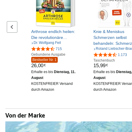
Vorheriger Foliensatz
Arthrose endlich heilen:
Knie & Meniskus
Die revolutionäre
Schmerzen selbst
Dr. Wolfgang Feil
Strategie zur
behandeln: Schmerzf
Roland Liebscher-Bra
Knorpelregeneration nach
715
durch Bewegung –
Gebundene Ausgabe
Dr. Feil - Ernährung &
Übungen für Knie &
1.173
Bestseller Nr. 1
Taschenbuch
Bewegung bei Arthrose.
Meniskus
26
,
00
15
,
99
€
€
SPIEGEL-Bestseller
Erhalte es bis
Dienstag, 11.
Erhalte es bis
Dienstag,
August
August
KOSTENFREIER Versand
KOSTENFREIER Versa
durch Amazon
durch Amazon
Von der Marke