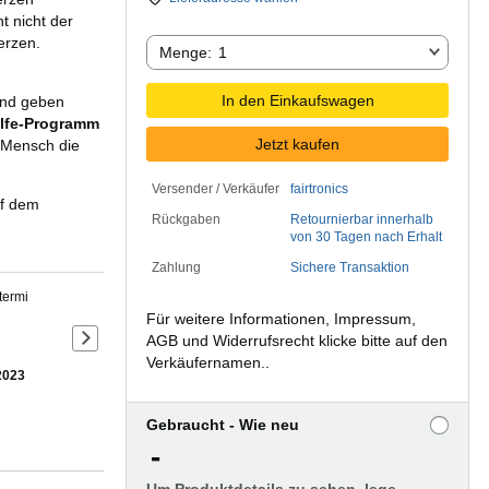
t nicht der
erzen.
Menge:
Menge:
1
In den Einkaufswagen
und geben
ilfe-Programm
Jetzt kaufen
 Mensch die
Versender / Verkäufer
fairtronics
f dem
Rückgaben
Retournierbar innerhalb
von 30 Tagen nach Erhalt
Zahlung
Sichere Transaktion
termi
Für weitere Informationen, Impressum,
AGB und Widerrufsrecht klicke bitte auf den
Nächste Folie der Produktdetails
Verkäufernamen..
2023
Gebraucht - Wie neu
-