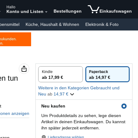
Hallo
Bestellungen
Einkaufswagen
Konto und Listen
bensmittel
Küche, Haushalt & Wohnen
Elektronik & Foto
aby
Gratis-Versand
Spar-Abo
Verkaufen bei Amazon
Kindle
Paperback
en tun
ab 17,99 €
ab 14,97 €
Weitere in den Kategorien Gebraucht und
Neu
ab
14,97 €
t
Neu kaufen
tionen anzeigen
Um Produktdetails zu sehen, lege diesen
Artikel in deinen Einkaufswagen. Du kannst
ihn später jederzeit entfernen.
erzen
Lieferadresse wählen