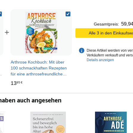
59
,
9
Gesamtpreis:
+
Alle 3 in den Einkaufs
Diese Artikel werden von ve
Verkäufern verkauft und vers
Details anzeigen
Arthrose Kochbuch: Mit über
100 schmackhaften Rezepten
für eine arthrosefreundliche
Ernährung! Inklusive 28-Tage-
13
95
€
Ernährungsplan, Einkaufsliste
und speziellen Tipps für
gesunde Gelenke (Gesunde
 haben auch angesehen
Küche)